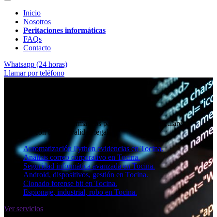
Inicio
Nosotros
Peritaciones informáticas
FAQs
Contacto
Whatsapp (24 horas)
Llamar por teléfono
★★★★✩ Peritos judiciales y forenses en
Tocina
Perito informático en Tocina
Informes periciales informáticos para empresas, particulares y
abogados con toda la validez legal.
Automatización Python evidencias en Tocina.
Análisis correo corporativo en Tocina.
Seguridad informática avanzada en Tocina.
Android, dispositivos, gestión en Tocina.
Clonado forense bit en Tocina.
Espionaje, industrial, robo en Tocina.
Ver servicios