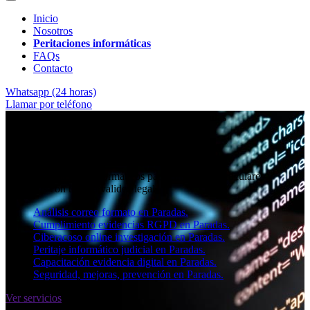
Inicio
Nosotros
Peritaciones informáticas
FAQs
Contacto
Whatsapp (24 horas)
Llamar por teléfono
★★★★✩ Peritos judiciales y forenses en
Paradas
Perito informático en Paradas
Informes periciales informáticos para empresas, particulares y
abogados con toda la validez legal.
Análisis correo formato en Paradas.
Cumplimiento evidencias RGPD en Paradas.
Ciberacoso online investigación en Paradas.
Peritaje informático judicial en Paradas.
Capacitación evidencia digital en Paradas.
Seguridad, mejoras, prevención en Paradas.
Ver servicios