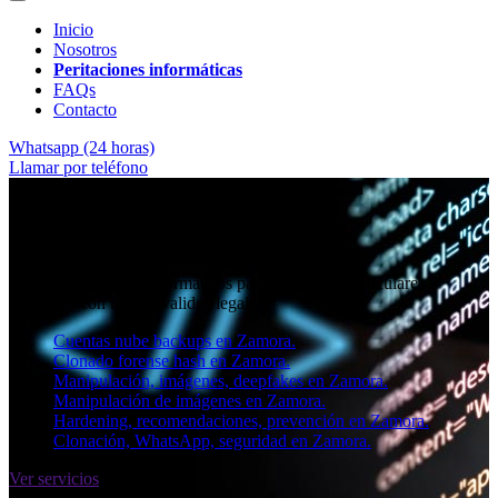
Inicio
Nosotros
Peritaciones informáticas
FAQs
Contacto
Whatsapp (24 horas)
Llamar por teléfono
★★★★✩ Peritos judiciales y forenses en
Zamora
Perito informático en Zamora
Informes periciales informáticos para empresas, particulares y
abogados con toda la validez legal.
Cuentas nube backups en Zamora.
Clonado forense hash en Zamora.
Manipulación, imágenes, deepfakes en Zamora.
Manipulación de imágenes en Zamora.
Hardening, recomendaciones, prevención en Zamora.
Clonación, WhatsApp, seguridad en Zamora.
Ver servicios