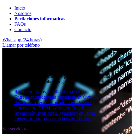
Inicio
Nosotros
Peritaciones informáticas
FAQs
Contacto
Whatsapp (24 horas)
Llamar por teléfono
★★★★✩ Peritos judiciales y forenses en
Oviedo
Perito informático en Oviedo
Informes periciales informáticos para empresas, particulares y
abogados con toda la validez legal.
Retención, datos, legalidad en Oviedo.
Entrega encuadernada numerada en Oviedo.
Auditoría forense informática en Oviedo.
Correlación, SIEM, syslog en Oviedo.
Integración, monitoreo, seguridad en Oviedo.
Desencriptado, claves, KDFs en Oviedo.
Ver servicios