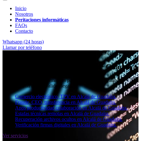
Inicio
Nosotros
Peritaciones informáticas
FAQs
Contacto
Whatsapp (24 horas)
Llamar por teléfono
★★★★✩ Peritos judiciales y forenses en
Alcalá de Guadaíra
Perito informático en Alcalá de Guadaíra
Informes periciales informáticos para empresas, particulares y
abogados con toda la validez legal.
Comercio electrónico, TPV en Alcalá de Guadaíra.
Fraude, CEO, transferencia en Alcalá de Guadaíra.
Apps productividad colaboración en Alcalá de Guadaíra.
Estafas técnicas remotas en Alcalá de Guadaíra.
Recuperación archivos ocultos en Alcalá de Guadaíra.
Verificación firmas digitales en Alcalá de Guadaíra.
Ver servicios