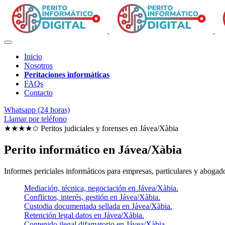
Inicio
Nosotros
Peritaciones informáticas
FAQs
Contacto
Whatsapp (24 horas)
Llamar por teléfono
★★★★✩ Peritos judiciales y forenses en
Jávea/Xàbia
Perito informático en Jávea/Xàbia
Informes periciales informáticos para empresas, particulares y abogado
Mediación, técnica, negociación en Jávea/Xàbia.
Conflictos, interés, gestión en Jávea/Xàbia.
Custodia documentada sellada en Jávea/Xàbia.
Retención legal datos en Jávea/Xàbia.
Contenido ilegal difamatorio en Jávea/Xàbia.