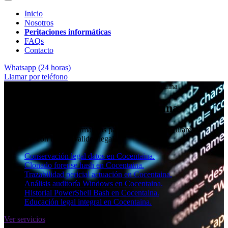
Inicio
Nosotros
Peritaciones informáticas
FAQs
Contacto
Whatsapp (24 horas)
Llamar por teléfono
★★★★✩ Peritos judiciales y forenses en
Cocentaina
Perito informático en Cocentaina
Informes periciales informáticos para empresas, particulares y
abogados con toda la validez legal.
Conservación legal datos en Cocentaina.
Clonado forense hash en Cocentaina.
Trazabilidad pericial actuación en Cocentaina.
Análisis auditoría Windows en Cocentaina.
Historial PowerShell Bash en Cocentaina.
Educación legal integral en Cocentaina.
Ver servicios