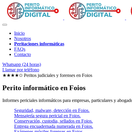
Inicio
Nosotros
Peritaciones informáticas
FAQs
Contacto
Whatsapp (24 horas)
Llamar por teléfono
★★★★✩ Peritos judiciales y forenses en
Foios
Perito informático en Foios
Informes periciales informáticos para empresas, particulares y abogado
Seguridad, malware, detección en Foios.
Mensajería segura pericial en Foios.
Conservación, custodia, sellados en Foios.
Entrega encuadernada numerada en Foios.
Exámenes móviles forenses en Foios.