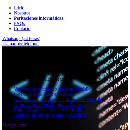
Inicio
Nosotros
Peritaciones informáticas
FAQs
Contacto
Whatsapp (24 horas)
Llamar por teléfono
★★★★✩ Peritos judiciales y forenses en
Altafulla
Perito informático en Altafulla
Informes periciales informáticos para empresas, particulares y
abogados con toda la validez legal.
Verificación antedatado fecha en Altafulla.
Retención legal datos en Altafulla.
Automatización, evidencias, Python en Altafulla.
Adquisición forense digital en Altafulla.
Fraude financiero digital en Altafulla.
Adquisición forense digital en Altafulla.
Ver servicios