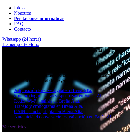
Inicio
Nosotros
Peritaciones informáticas
FAQs
Contacto
Whatsapp (24 horas)
Llamar por teléfono
★★★★✩ Peritos judiciales y forenses en
Breña Alta
Perito informático en Breña Alta
Informes periciales informáticos para empresas, particulares y
abogados con toda la validez legal.
Adquisición forense digital en Breña Alta.
Sandboxing muestras sospechosas en Breña Alta.
Redes Wi-Fi análisis en Breña Alta.
Trabajo y cronograma en Breña Alta.
OSINT, huella, digital en Breña Alta.
Autenticidad conversaciones validación en Breña Alta.
Ver servicios