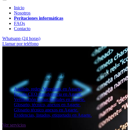
Inicio
Nosotros
Peritaciones informáticas
FAQs
Contacto
Whatsapp (24 horas)
Llamar por teléfono
★★★★✩ Peritos judiciales y forenses en
Agaete
Perito informático en Agaete
Informes periciales informáticos para empresas, particulares y
abogados con toda la validez legal.
Análisis, redes, Wireshark en Agaete.
Fraude CEO transferencia en Agaete.
Verificación firmas digitales en Agaete.
Glosario, técnico, anexos en Agaete.
Glosario técnico anexos en Agaete.
Evidencias, listados, etiquetado en Agaete.
Ver servicios