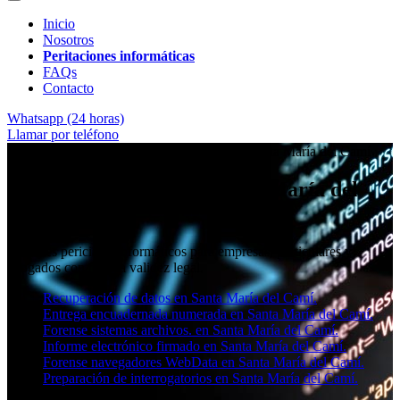
Inicio
Nosotros
Peritaciones informáticas
FAQs
Contacto
Whatsapp (24 horas)
Llamar por teléfono
★★★★✩ Peritos judiciales y forenses en
Santa María del Camí
Perito informático en Santa María del
Camí
Informes periciales informáticos para empresas, particulares y
abogados con toda la validez legal.
Recuperación de datos en Santa María del Camí.
Entrega encuadernada numerada en Santa María del Camí.
Forense sistemas archivos. en Santa María del Camí.
Informe electrónico firmado en Santa María del Camí.
Forense navegadores WebData en Santa María del Camí.
Preparación de interrogatorios en Santa María del Camí.