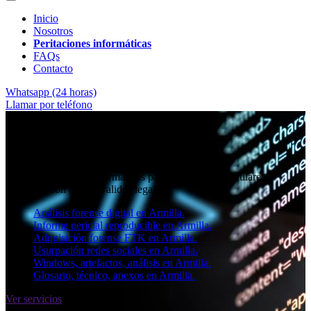
Inicio
Nosotros
Peritaciones informáticas
FAQs
Contacto
Whatsapp (24 horas)
Llamar por teléfono
★★★★✩ Peritos judiciales y forenses en
Armilla
Perito informático en Armilla
Informes periciales informáticos para empresas, particulares y
abogados con toda la validez legal.
Análisis forense digital en Armilla.
Informe pericial reproducible en Armilla.
Adquisición forense FTK en Armilla.
Usurpación redes sociales en Armilla.
Windows, artefactos, análisis en Armilla.
Glosario, técnico, anexos en Armilla.
Ver servicios