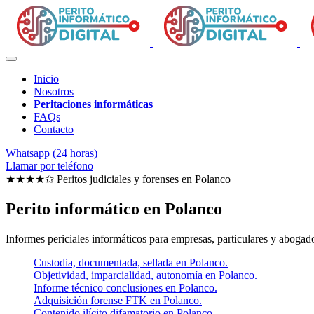
Inicio
Nosotros
Peritaciones informáticas
FAQs
Contacto
Whatsapp (24 horas)
Llamar por teléfono
★★★★✩ Peritos judiciales y forenses en
Polanco
Perito informático en Polanco
Informes periciales informáticos para empresas, particulares y abogado
Custodia, documentada, sellada en Polanco.
Objetividad, imparcialidad, autonomía en Polanco.
Informe técnico conclusiones en Polanco.
Adquisición forense FTK en Polanco.
Contenido ilícito difamatorio en Polanco.