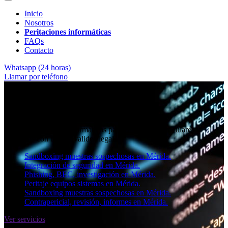
Inicio
Nosotros
Peritaciones informáticas
FAQs
Contacto
Whatsapp (24 horas)
Llamar por teléfono
★★★★✩ Peritos judiciales y forenses en
Mérida
Perito informático en Mérida
Informes periciales informáticos para empresas, particulares y
abogados con toda la validez legal.
Sandboxing muestras sospechosas en Mérida.
Integración de seguridad en Mérida.
Phishing, BEC, investigación en Mérida.
Peritaje equipos sistemas en Mérida.
Sandboxing muestras sospechosas en Mérida.
Contrapericial, revisión, informes en Mérida.
Ver servicios