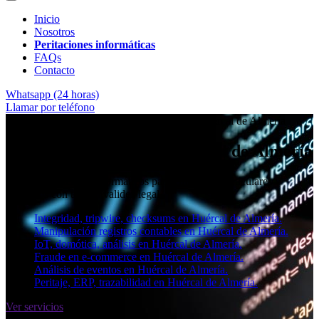
Inicio
Nosotros
Peritaciones informáticas
FAQs
Contacto
Whatsapp (24 horas)
Llamar por teléfono
★★★★✩ Peritos judiciales y forenses en
Huércal de Almería
Perito informático en Huércal de Almería
Informes periciales informáticos para empresas, particulares y
abogados con toda la validez legal.
Integridad, tripwire, checksums en Huércal de Almería.
Manipulación registros contables en Huércal de Almería.
IoT, domótica, análisis en Huércal de Almería.
Fraude en e-commerce en Huércal de Almería.
Análisis de eventos en Huércal de Almería.
Peritaje, ERP, trazabilidad en Huércal de Almería.
Ver servicios