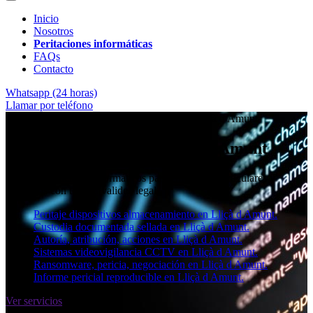
Inicio
Nosotros
Peritaciones informáticas
FAQs
Contacto
Whatsapp (24 horas)
Llamar por teléfono
★★★★✩ Peritos judiciales y forenses en
Lliçà d Amunt
Perito informático en Lliçà d Amunt
Informes periciales informáticos para empresas, particulares y
abogados con toda la validez legal.
Peritaje dispositivos almacenamiento en Lliçà d Amunt.
Custodia documentada sellada en Lliçà d Amunt.
Autoría, atribución, acciones en Lliçà d Amunt.
Sistemas videovigilancia CCTV en Lliçà d Amunt.
Ransomware, pericia, negociación en Lliçà d Amunt.
Informe pericial reproducible en Lliçà d Amunt.
Ver servicios